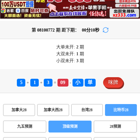
第
08100772
期 距下期：
00
分
10
秒
大单
未开:
2
期
大双
未开:
1
期
小双
未开:
3
期
5
1
3
09
小
单
咪牌
+
+
=
-
加拿大28
加拿大西28
台湾28
比特币28
九五预测
顶级预测
28预测