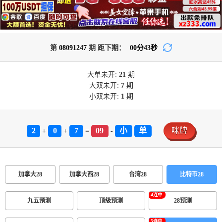
第
08091247
期 距下期：
00
分
43
秒
大单
未开:
21
期
大双
未开:
7
期
小双
未开:
1
期
2
0
7
09
小
单
咪牌
+
+
=
-
加拿大28
加拿大西28
台湾28
比特币28
九五预测
顶级预测
28预测