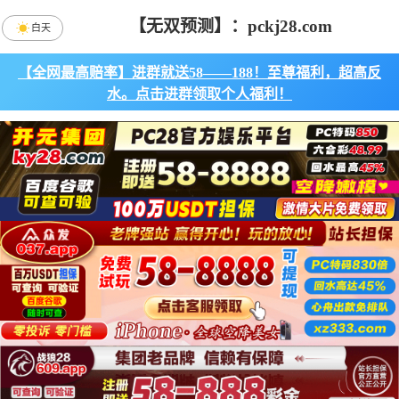
【无双预测】：pckj28.com
白天