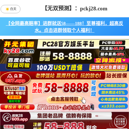
【无双预测】：pckj28.com
白天