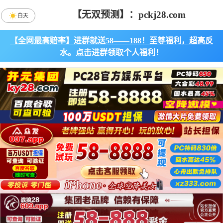
【无双预测】：pckj28.com
白天