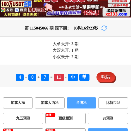
第
115045066
期 距下期：
03
时
16
分
23
秒
大单
未开:
3
期
大双
未开:
1
期
小双
未开:
2
期
4
0
7
11
小
单
咪牌
+
+
=
-
加拿大28
加拿大西28
台湾28
比特币28
九五预测
顶级预测
28预测