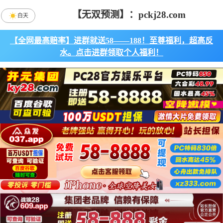
【无双预测】：pckj28.com
白天